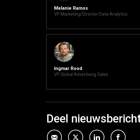
Melanie Ramos
VP Marketing/Director Data Analytics
melanie@xite.com
Ingmar Rood
VP Global Advertising Sales
ingmar@xite.com
Deel nieuwsberich