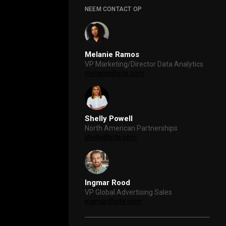
NEEM CONTACT OP
Melanie Ramos
VP Marketing/Director Data Analytics
melanie@xite.com
Shelly Powell
North American Partnerships
shelly@xite.com
Ingmar Rood
VP Global Advertising Sales
ingmar@xite.com