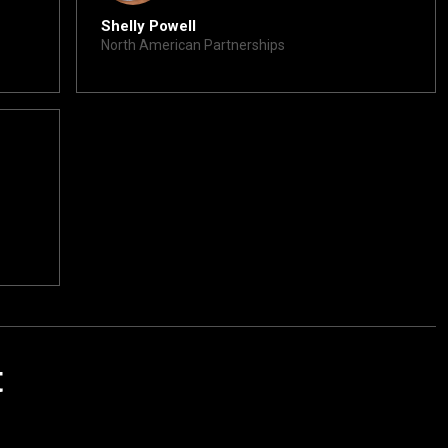
Shelly Powell
North American Partnerships
shelly@xite.com
t