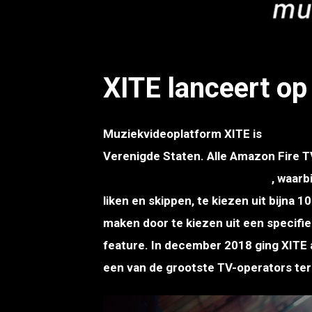
JPG
XITE lanceert o
Muziekvideoplatform XITE is
vanaf nu
Verenigde Staten. Alle Amazon Fire T
h
et interactieve XITE platform
, waarb
liken en skippen, te kiezen uit bijna 
maken door te kiezen uit een specifie
feature. In december 2018 ging XITE a
een van de grootste TV-operators ter