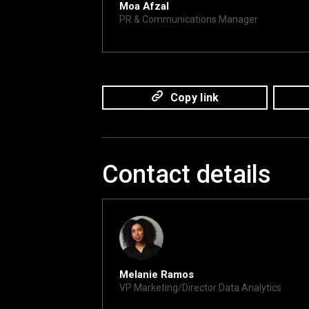
Moa Afzal
PR & Communications Manager
moa@xite.com
Copy link
Contact details
Melanie Ramos
VP Marketing/Director Data Analytics
melanie@xite.com