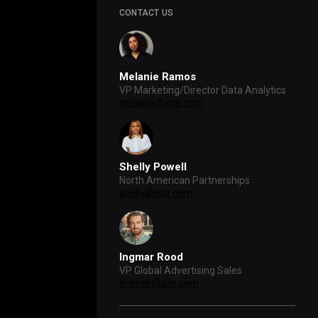
CONTACT US
Melanie Ramos
VP Marketing/Director Data Analytics
melanie@xite.com
Shelly Powell
North American Partnerships
shelly@xite.com
Ingmar Rood
VP Global Advertising Sales
ingmar@xite.com