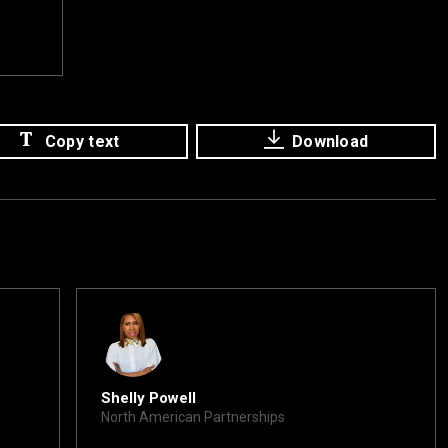
Copy text
Download
Shelly Powell
North American Partnerships
shelly@xite.com