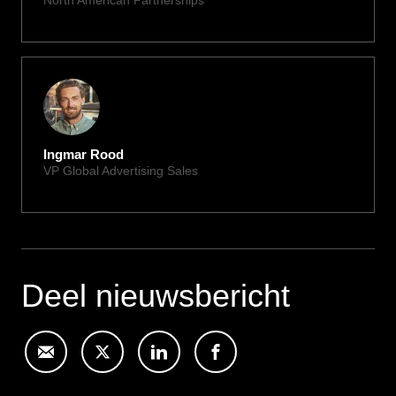
shelly@xite.com
Ingmar Rood
VP Global Advertising Sales
ingmar@xite.com
Deel nieuwsbericht