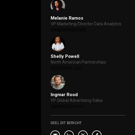
Melanie Ramos
VP Marketing/Director Data Analytics
melanie@xite.com
Shelly Powell
North American Partnerships
shelly@xite.com
Ingmar Rood
VP Global Advertising Sales
ingmar@xite.com
DEEL DIT BERICHT